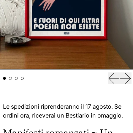
Diapos
Di
Le spedizioni riprenderanno il 17 agosto. Se
ordini ora, riceverai un Bestiario in omaggio.
Manifesti romanzati ~ Un